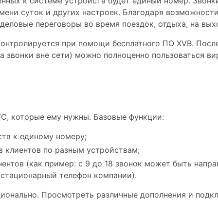
нных к системе устройств будет единый номер. Звонки
мени суток и других настроек. Благодаря возможност
еловые переговоры во время поездок, отдыха, на вых
контролируется при помощи бесплатного ПО XVB. Посл
за звонки вне сети) можно полноценно пользоваться в
ТС, которые ему нужны. Базовые функции:
ств к единому номеру;
в клиентов по разным устройствам;
нтов (как пример: с 9 до 18 звонок может быть направ
 стационарный телефон компании).
онально. Просмотреть различные дополнения и подкл