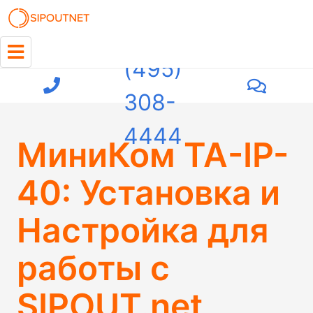
+7
(495)
308-
4444
МиниКом TA-IP-
40: Установка и
Настройка для
работы с
SIPOUT.net