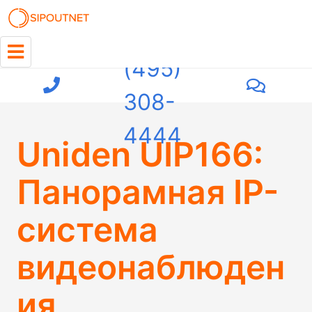
+7
(495)
308-
4444
Uniden UIP166:
Панорамная IP-
система
видеонаблюден
ия