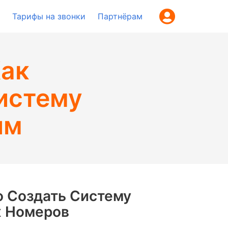
Тарифы на звонки
Партнёрам
Как
истему
им
о Создать Систему
х Номеров